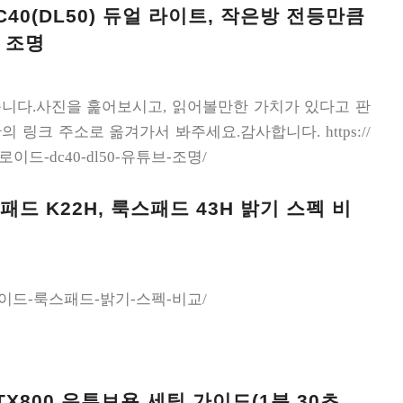
40(DL50) 듀얼 라이트, 작은방 전등만큼
 조명
니다.사진을 훑어보시고, 읽어볼만한 가치가 있다고 판
 링크 주소로 옮겨가서 봐주세요.감사합니다. https://
시네로이드-dc40-dl50-유튜브-조명/
스패드 K22H, 룩스패드 43H 밝기 스펙 비
s/시네로이드-룩스패드-밝기-스펙-비교/
 TX800 유튜브용 세팅 가이드(1분 30초