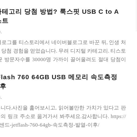
테고리 당첨 방법? 룩스핏 USB C to A
스트
.
블로그를 티스토리에서 네이버블로그로 바꾼 뒤, 인생 처
당첨 경험을 얻었습니다. 무려 디지털 카테고리. 티스토
 방문자수를 30000명 가까이 끌어올려도 절대 당첨이
 블로그는 1000명이 안돼도 당첨이 되네요. 1회성 당첨
lash 760 64GB USB 메모리 속도측정
는 게 어딘가 싶습니다. 제공 받은 제품은 USB 3.0 기반
B 젠더였습니다. 다이소에서 파는 OTG 젠더보다는 고급스럽
이후
 많이 안 비싸더군요. 제품명은 룩스핏 C to A USB젠더.
.
 있기 때문에 메인보드 태워 먹을 일도 없는... 나름 괜춘
니다.사진을 훑어보시고, 읽어볼만한 가치가 있다고 판
clien.net/service/board/park/14103651 ..
 링크 주소로 옮겨가서 봐주세요.감사합니다. https://
트랜센드-jetflash-760-64gb-속도측정-발열-이후/