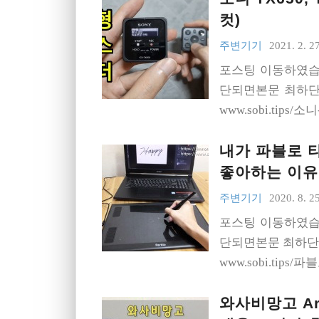
컷)
주변기기
2021. 2. 27
포스팅 이동하였습
단되면본문 최하단의
www.sobi.tips/소
내가 파블로 타
좋아하는 이유
주변기기
2020. 8. 25
포스팅 이동하였습
단되면본문 최하단의
www.sobi.tips/
와사비망고 Art