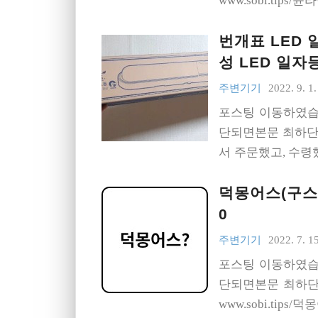
www.sobi.tips
번개표 LED 
성 LED 일자
주변기기
2022. 9. 1.
포스팅 이동하였습
단되면본문 최하단
서 주문했고, 수령했습
i.tips/번개표-led
덕몽어스(구스구
0
주변기기
2022. 7. 15
포스팅 이동하였습
단되면본문 최하단의
www.sobi.tip