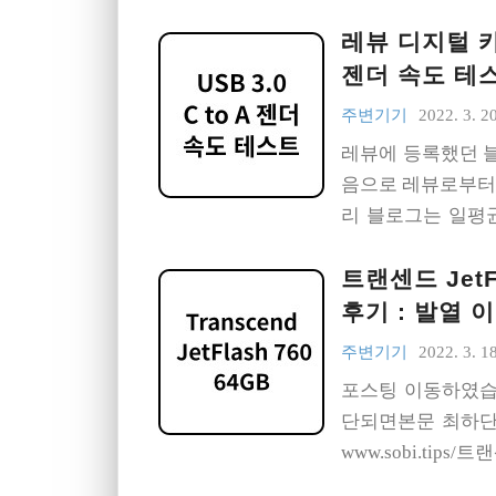
레뷰 디지털 카
젠더 속도 테
주변기기
2022. 3. 20
레뷰에 등록했던 
음으로 레뷰로부터 
리 블로그는 일평균
안됐었는데, 네이버
트랜센드 JetF
일 수도 있겠지만 되
의 C to A US
후기 : 발열 
게 생겼는데, 가격은
주변기기
2022. 3. 18
56k옴 저항도 달려
포스팅 이동하였습
한 물건. https://www.
단되면본문 최하단의
www.sobi.tips/