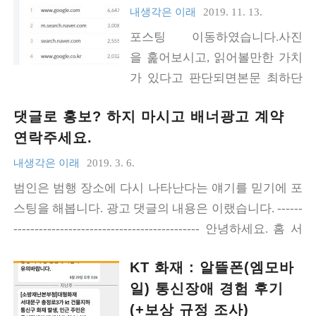
내생각은 이래
2019. 11. 13.
포스팅 이동하였습니다.사진
을 훑어보시고, 읽어볼만한 가치
가 있다고 판단되면본문 최하단
의 링크 주소로 옮겨가서 봐주세
댓글로 홍보? 하지 마시고 배너광고 계약
요.감사합니다. 결정을 하셨다
연락주세요.
면? 메일을 주세요.(메일주소는
우측 사이드바 상단에 있습니
내생각은 이래
2019. 3. 6.
다.) https://www.sobi.tips/블로
범인은 범행 장소에 다시 나타난다는 얘기를 믿기에 포
그-포스팅-의뢰전에-읽어보세요/
스팅을 해봅니다. 광고 댓글의 내용은 이랬습니다. ------
-------------------------------------------- 안녕하세요. 홈 서
버 구축에 관련된 프로그램 설치 및 설정 대행해 드립니
KT 화재 : 알뜰폰(엠모바
다. 1. 도메인 2. SSL 인증서 3. PHP + MySQL 4. 메일 서
일) 통신장애 경험 후기
버 5. 자동백업 6. 토렌트 7. Plex Media Server 8. Next Cl
(+보상 규정 조사)
oud 9. 워드프레스 10. 디렉토리 공유(Samba) 11. Java 1