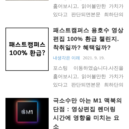
훑어보시고, 읽어볼만한 가치가
있다고 판단되면본문 최하단의
링크 주소로 옮겨가서 봐주세요.
패스트캠퍼스 용호수 영상
감사합니다. ▼ 여기를 통해 구매
편집 100% 환급 챌린지.
하시면 저에게 작은 금액이 적립
착취일까? 혜택일까?
됩니다.모두들 아시는 쿠땡 이구
요, 구입 가격은 차이가 없으니 안
내생각은 이래
2021. 9. 19.
심하세요..▲ 가격은 27000원! 괜
포스팅 이동하였습니다.사진을
찮지 않습니까? https://www.sobi.
훑어보시고, 읽어볼만한 가치가
tips/시체색감-없는-cri95led-fpl3
있다고 판단되면본문 최하단의
6w-대체/
링크 주소로 옮겨가서 봐주세요.
극소수만 아는 M1 맥북의
감사합니다. https://www.sobi.tip
단점 : 영상편집 렌더링
s/패스트캠퍼스-영상편집-환급-
시간에 영향을 미치는 요
챌린지-가치/
소