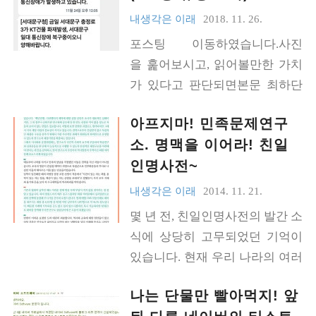
2. 리눅스에 윈도우 구동 13. 기타 - Gitlab, Jenkins, Net
내생각은 이래
2018. 11. 26.
Data, Mariadb Tokudb Storage Engine, Mongodb, Redis,
포스팅 이동하였습니다.사진
uBuntu OS 자세한 내용은 견..
을 훑어보시고, 읽어볼만한 가치
가 있다고 판단되면본문 최하단
의 링크 주소로 옮겨가서 봐주세
아프지마! 민족문제연구
요.감사합니다. https://www.sobi.
소. 명맥을 이어라! 친일
tips/kt-화재-엠모바일-통신장애/
인명사전~
내생각은 이래
2014. 11. 21.
몇 년 전, 친일인명사전의 발간 소
식에 상당히 고무되었던 기억이
있습니다. 현재 우리 나라의 여러
가지 모순은 현실을 정확히 반영
나는 단물만 빨아먹지! 앞
하지 못한 정책이 지속되기 때문