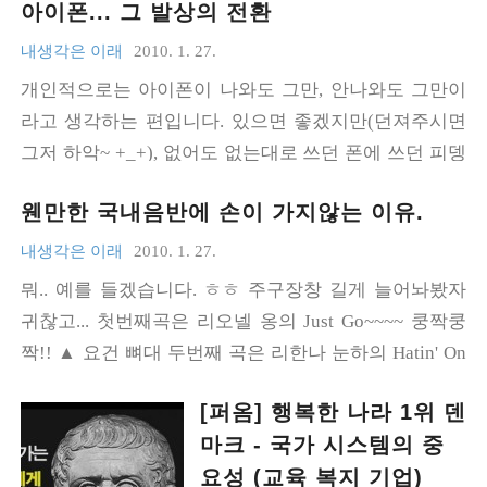
았고, 현재도 그렇습니다. 그런데
아이폰... 그 발상의 전환
사진을 찍어 업로드하는 것이었
현대사가 그리 달갑지만은 않습
어제 방명록에 네이버 종사자가
고, 주최측에서 정한 포인트와 일
내생각은 이래
2010. 1. 27.
니다. 그 ..
글을 하나 남기셨네요. ▲ 텍스트
치하면 휴대폰을 증정한다고 공
개인적으로는 아이폰이 나와도 그만, 안나와도 그만이
로 검색이 되는 것을 원치 않아서
지가 되었었습니다. 기간은 1개
라고 생각하는 편입니다. 있으면 좋겠지만(던져주시면
스크린샷으로 첨부합니다. 일단
월. ▲ 우왕~ 거창하다~ ▲ 으잉?
그저 하악~ +_+), 없어도 없는대로 쓰던 폰에 쓰던 피뎅
넙죽 받아먹긴 했습니다. 좋은 글
그런데 이벤트 당일 저녁에 이미
이에, MP3에 줄줄줄 꿰차고 다니면 되니까요... 쩝... 그
이라고 나름 인정을 받은 것이니,
123개의 포인트가 찾아졌고, 다
웬만한 국내음반에 손이 가지않는 이유.
런데 아이폰의 문화적 파급효과가 상당하긴 한 것 같습
나쁠 것은 없지요. 그런데 느낌이
음날인 25일 오후 1시 22분 현재
니다. 컨셉영상인것 같긴한데, 어떻게 저런생각을;;;;;;;;
내생각은 이래
2010. 1. 27.
약간 쎄~ 합니다. '이 글이 블로그
74개 포인트만 덩그러니 남아 있
입체형으로 나온 동화책들 봤을때만큼이나 센세이셔널
카테고리에도 상위노출될 것인
뭐.. 예를 들겠습니다. ㅎㅎ 주구장창 길게 늘어놔봤자
습니다. 재미있는 건, 이벤트 시작
하네요... 윈모바일기반 스마트폰이라고 해봤자 기껏해
가..
귀찮고... 첫번째곡은 리오넬 옹의 Just Go~~~~ 쿵짝쿵
후 4~5시간 뒤에 갑자기 이벤트
야 어른들 생활이나 편하게 해줬지 "모두가 함께한
짝!! ▲ 요건 뼈대 두번째 곡은 리한나 눈하의 Hatin' On
페이지에 이상한 공지가 등록되
다"는 점에서는 그리 좋은 점수를 주기 힘들었는데... 역
The Club 신난다 신나~~~~ ▲ 요건 살 ㅋㅋㅋㅋ 섞어찌
었다는 겁니다. ▲ 으으잉? 일부
시 어떤 기술이던간에 삶에 접목하는 방식이 참 중요한
[퍼옴] 행복한 나라 1위 덴
개하면 귀에 착착 감기는 유행가ㅋㅋㅋㅋ (제 귀에만?
커뮤니티에서는 GPS정보를 조작
것 같습니다. 이쯤~되니 아이폰... 한번쯤 만져보고싶어
마크 - 국가 시스템의 중
ㅡㅡㅋ) ==================================
해서 참여한 사람이 있지 않겠느
지네요.ㅎㅎ
요성 (교육 복지 기업)
======================== 대한민국은 자본주의