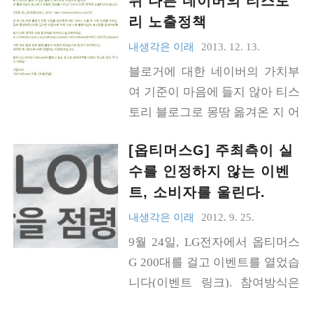
뒤 다른 네이버의 티스토
에 발생한다고 생각하는데, 그 원
리 노출정책
인은 우리 민족의 정체성을 치열
하게 고민하던 계층은 밀려나고
내생각은 이래
2013. 12. 13.
당장의 이익 챙기기에 급급한 기
블로거에 대한 네이버의 가치부
존 유력자가 국가 운영을 맡은 사
여 기준이 마음에 들지 않아 티스
례가 많기 때문이 아닌가 싶습니
토리 블로그로 몽땅 옮겨온 지 어
다. 구성원 전체의 안녕은 뒤로 한
언 3년. 그래도 국내 검색의 70%
채, 자신의 이익을 극대화하기 위
[옵티머스G] 주최측이 실
정도는 네이버가 차지하고 있는
해 제도를 구축하다 보니... 대다
수를 인정하지 않는 이벤
현실은 부정할 수 없어 검색등록
수는 왜곡된 시각, 가중된 노동,
트, 소비자를 울린다.
은 해 놓은 상황입니다. 네이버블
저평가와 불평등에 시달리고 있
로그에 우선순위를 부여하는 부
내생각은 이래
2012. 9. 25.
는 것이지요. 저는 이런 방향의 시
당함을 오롯이 느끼면서도 '독립
9월 24일, LG전자에서 옵티머스
작점이 식민지 시대라고 보고, 식
적인 글 싸지르기 공간'으로서의
G 200대를 걸고 이벤트를 열었습
민지시절 영향력을 키운 우리 나
자유를 만끽할 수 있었기에 Tistor
니다(이벤트 링크). 참여방식은
라 사람이 독립 이후에도 '치열한
y 블로그에 대한 만족도는 참 높
스마트폰으로 GPS정보가 담긴
고민 없이' 국가권력을 이어받은