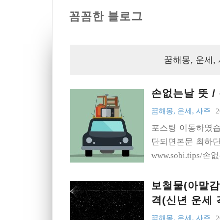
꼼꼼한 블로그
꿈해몽, 운세,
손없는날 뜻 /
꿈해몽, 운세, 사주
2
포스팅 이동하였습
단되면본문 최하단의
www.sobi.tip
보철물(아말감)
격(신년 운세 
꿈해몽, 운세, 사주
2