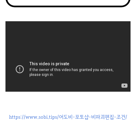
https://www.sobi.tips/어도비-포토샵-비파괴편집-조건/