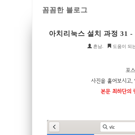
꼼꼼한 블로그
아치리눅스 설치 과정 31 
흔남.
도움이 되는
포스
사진을 훑어보시고,
본문 최하단의 