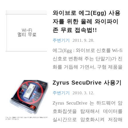
기도 합니다.PC를 좀 더 잘 다루
더니 잘 처리되더군요. 원본 글 링크 첨부합니다. http://
19원 6월 : 12000(원)×1.1(부가
는 사람들은 USB메모리에 WinPE
와이브로 에그(Egg) 사용
goo.gl/AyjAK ★ 요약 ★ 1. 080-000-1472 (와이브로 고
세) = 13200 원 2. 이후 의무사용
를 구성하여 가지고 다니기도 합
자를 위한 올레 와이파이
객센터)로 전화. 2. 해지관련 상담파트로 연결 후 'e-mail
기간동안의 요금 7월 ~2014.4월 :
니다. 자신만의 인터페이스를 이
존 무료 접속법!!
해지'를 요청하면서 이메일 주소를 상담원에게 알려줌.
5000(..
용하면서 타인의 PC에 사용흔적
3. 해지 신청서가 jpg로 오는데, 포토샵이나 그림판으로
주변기기
2011. 9. 28.
을 남기지 않으려는 것이지요. 그
작성.(타블렛이 있으면 편리하겠죠?) 4. 해지신청서를
에그(Egg : 와이브로 신호를 Wi-fi
럴싸해 보이는데 이를 실행에 옮
보내왔던 주소로 작성한 해지신청서와 신분증 사본(스
신호로 변환해 주는 단말기)가 진
기기는 쉽지 않습니다. 윈도우7
캔본 or 디카본)을 첨부하여 발송. 5. 확인차 전화. ★ 20
화를 거듭해 가면서, 구형 제품을
로 오면서 PE구축이 쉬워졌다고
12. 7. 20 추가 (팩스해지 관련) ★ 행인님께서 제..
재고 떨이 차원에서 일정 기간동
는 하지만 여전히 배경지식이 많
Zyrus SecuDrive 사용기
안 무료로 체험할 수 있도록 뿌리
이 요구되고, 암호화 프로그램을
는 행사가 제법 자주 눈에 띕니다.
주변기기
2010. 3. 12.
찾기도 쉽지 않기 때문입니다. 이
6개월동안 Egg 기기값/가입비/UI
에 착안하여 브레인즈스퀘어(주)
Zyrus SecuDrive 는 하드웨어 암
CC칩 비용/1G 데이터요금/부가
에서는 위의 모든 과정을 ..
호화칩셋을 탑재해서 데이터를
세를 전부 지원해 주고, 해당 기간
실시간으로 암호화시켜 저장해
만큼 사용해 주면 위약금도 없으
주는USB메모리입니다. 이외에도