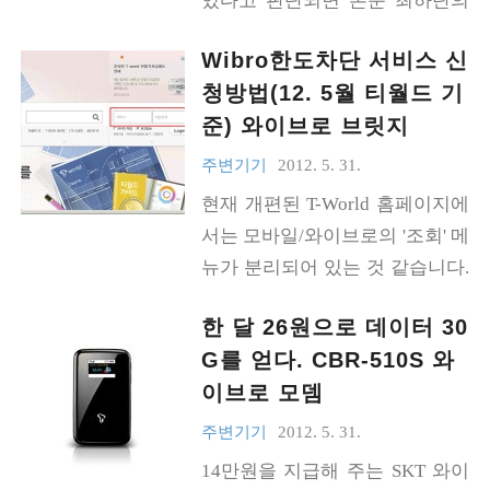
있다고 판단되면 본문 최하단의
이 깨끗하게 소리를 담아내느냐
호환테스트를 진행한다 하여 신
링크 주소로 옮겨가서 봐주세요.
인데, 저가형 보이스레코더는 내
청했었고, 운 좋게 테스트용 제품
Wibro한도차단 서비스 신
감사합니다. https://www.sobi.tip
장마이크가 메인보드랑 붙어있
을 제공받을 수 있었습니다. 사실
청방법(12. 5월 티월드 기
s/켄싱턴-무선-트랙볼-k72352us-
어서, 메인보드의 노이즈를 고스
다른 분들보다 2~3일 정도 늦게
준) 와이브로 브릿지
사용기/
란히 마이크쪽에 전해주거든요.
신청하면서 주소만 달랑 적어서
(내장마이크로 녹음했더니, 모기
주변기기
2012. 5. 31.
보냈더니 반응이 없...;;; 그래서
소리만한 소리에 무지..
현재 개편된 T-World 홈페이지에
신청서 다시 작성하고 징징거려
서는 모바일/와이브로의 '조회' 메
봤더니 결국 보내주시더군요. 개
뉴가 분리되어 있는 것 같습니다.
인적으로 3극 단자용 증폭마이크
따라서 아래의 순서대로 들어가
를 너무나도 유용하게 쓰고 있던
한 달 26원으로 데이터 30
면 와이브로의 한도차단 서비스
터라, 4극 스마트폰용 증폭마이
G를 얻다. CBR-510S 와
신청메뉴를 볼 수 있습니다. 고객
크에도 관심이 갔었습니다. 다만
이브로 모뎀
센터에 전화하기 번거로우신 분
4극 특유..
들께서는 이 방법을 이용해 보세
주변기기
2012. 5. 31.
요. 1. 로그인을 합니다. 2. myT W
14만원을 지급해 주는 SKT 와이
iBro를 눌러 진입합니다. 3. 우측