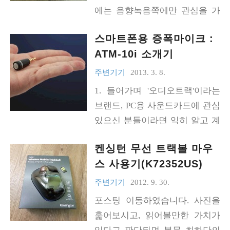
에는 음향녹음쪽에만 관심을 가
졌었는데, 막상 보이스레코더를
스마트폰용 증폭마이크 :
접하고보니 만만하게 볼 물건은
ATM-10i 소개기
아니더군요. 값비싼 제품들이야
물론 제 값어치를 하겠지만, 굳이
주변기기
2013. 3. 8.
스테레오 녹음이 필요없다면10
1. 들어가며 '오디오트랙'이라는
만원 미만의 국산제품들도 기본
브랜드, PC용 사운드카드에 관심
적인 기능은 괜찮게 나옵니다.(사
있으신 분들이라면 익히 알고 계
실 음성녹음에서 스테레오방식
실 겁니다(옵토플레이라는 USB
은 큰 필요성을 못느끼는 1ㅅ) 그
켄싱턴 무선 트랙볼 마우
사운드카드로 광출력 받아서 MD
런데 10만원 미만의 제품도 어디
스 사용기(K72352US)
R에 녹음하던 게 엊그제 같은
까지나 "기능적"으로 나쁘지 않
데...). 각설하고요, ▲ 이미지 출
주변기기
2012. 9. 30.
다는 얘기지, 성능적으로 좋다고
처 : 제품 홈페이지 오디오트랙에
포스팅 이동하였습니다. 사진을
는 장담을 못하겠습니다. 보이스
서 최신 스마트폰 이용자를 중심
훑어보시고, 읽어볼만한 가치가
레코더의 생명은 얼마나 잡음없
으로 증폭마이크(고감도마이크)