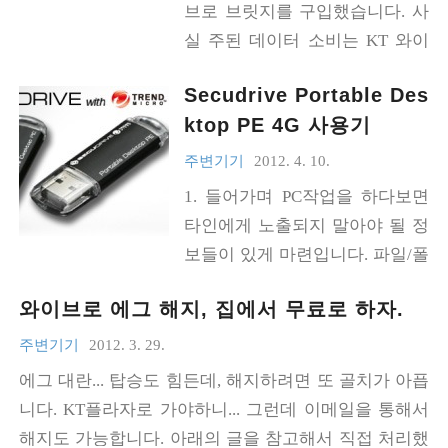
브로 브릿지를 구입했습니다. 사
메뉴 중 ‘조회’를 눌러 진입합니
실 주된 데이터 소비는 KT 와이
다. 4. ‘부가서비스’ - ‘사용 가능
브로 에그(+올레 와이파이존)를
한 부가서비스’ 로 진입하면 ‘Wib
Secudrive Portable Des
통해 하고 있습니다만... 이걸 무
ro한도차단 서비스’가 보일겁니
ktop PE 4G 사용기
료로 이용하려면 6개월에 한 번
다.
씩 새로 신청을 해야 해요. 그 사
주변기기
2012. 4. 10.
이의 공백을 메울 용도로 이번에
1. 들어가며 PC작업을 하다보면
구입한 제품을 쓸 겁니다. ▲ 단말
타인에게 노출되지 말아야 될 정
기는 이렇게 생겼어요. SKT 와이
보들이 있게 마련입니다. 파일/폴
브로 요금체계는 아래와 같습니
더같은 경우는 암호화/복호화를
다. 이 표를 토대로 의무기간(24
와이브로 에그 해지, 집에서 무료로 하자.
거치면 되겠지요. 그런데 소프트
개월) 동안 발생하는 요금을 계산
웨어를 통해 암호화/복호화를 처
주변기기
2012. 3. 29.
해 보겠습니다. 1. 개통처와의 약
리하면 시스템속도가 느려지고,
에그 대란... 탑승도 힘든데, 해지하려면 또 골치가 아픕
속을 지켜주는 기간동안의 요금
버그나 지원중단 때문에 암호화
니다. KT플라자로 가야하니... 그런데 이메일을 통해서
5월 29일~31일 : 12000(원)÷31
된 자료를 복호화하지 못하게 되
해지도 가능합니다. 아래의 글을 참고해서 직접 처리했
(일)×3(일)×1.1(부가세) = 1277.4