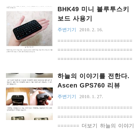
니 냉큼 신청했지요.(1년 무료는
BHK49 미니 블루투스키
폴더숨김, 파일완전삭제, PC파일
좀 부담스러워서;;;) 사실 1G 데이
암호화 및 데이터동기화를 지원
보드 사용기
터는 메리트가 좀 떨어지지만...
하는보안소프트웨어까지 기본으
주변기기
2010. 2. 16.
▲ 와이파이 멀티 무료! 레알? 와
로 제공되는 매력만점의 주변기
========================
이브로 요금 소개 페이지(링크)에
기입니다.공인인증서, 신분증 스
========================
나와 있듯이 ‘올레 와이파이존 무
캔파일, 은행 보안카드 등 유출시
========================
료’ 정책은 꽤나 매력적이거든요.
피해가 큰 데이터를 보관하기에
===자의반 타의반으로 텍스트작
^^ 그. 런. 데. ‘와이파이 멀티’는
안성맞춤입니다. ===========
하늘의 이야기를 전한다.
업을 많이 하는편입니다. 휴대성
KT 와이파이 상품군에 위치하고
========================
Ascen GPS760 리뷰
과 기동성을 포기하지않으면서
있습니다. 와이브로 상품과는 별
========================
빠른 입력작업을 할 수 있는 수단
개로요. 여기서 불편한 점이 ..
주변기기
2010. 1. 27.
========================
으로 스마트폰(또는 PDA)을 점찍
========================
=====================1. 데
어두었었으나, 해상도와 좋은 키
========================
이터 보안의 필요성약 1년여 전
감을 모두 만족시키는 단일기기
======= 더보기 하늘의 이야기
쯤 은행 보안카드 유출사건으로
는 국내에서 찾아볼 수 없었고, 기
를 전한다 본 리뷰에 사용된 제품
떠들썩했던적이 있습니다. 웹메