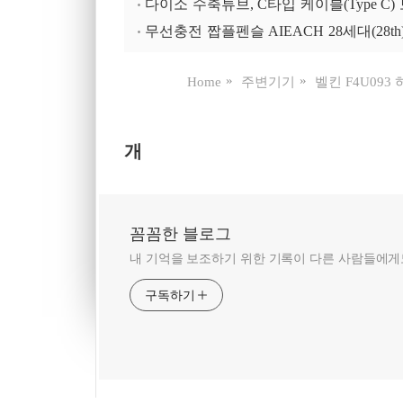
다이소 수축튜브, C타입 케이블(Type C)
무선충전 짭플펜슬 AIEACH 28세대(28th
Home
주변기기
벨킨 F4U093 
개
꼼꼼한 블로그
내 기억을 보조하기 위한 기록이 다른 사람들에게도
구독하기