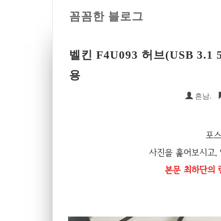
꼼꼼한 블로그
벨킨 F4U093 허브(USB 3.
용
흔남.
포스
사진을 훑어보시고,
본문 최하단의 