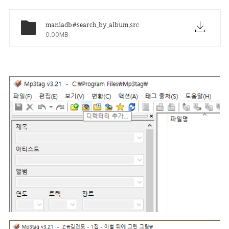
maniadb#search_by_album.src
0.00MB