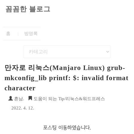
꼼꼼한 블로그
홈
방명록
만자로 리눅스(Manjaro Linux) grub-
mkconfig_lib printf: $: invalid format
character
흔남.
도움이 되는 Tip/리눅스&워드프레스
2022. 4. 12.
포스팅 이동하였습니다.