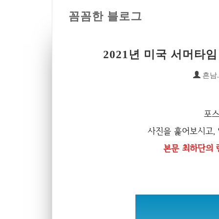
꼼꼼한 블로그
2021년 미국 서머타
흔남
포스
사진을 훑어보시고,
본문 최하단의 